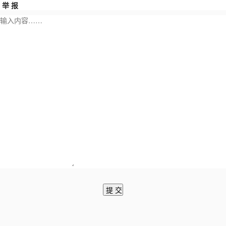
举 报
提 交