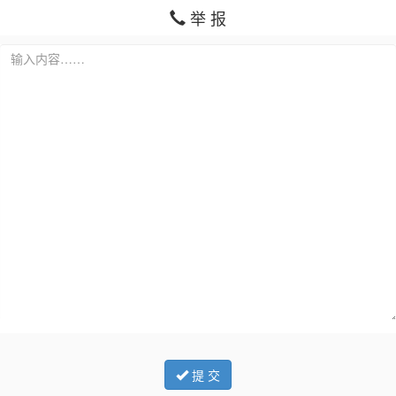
举 报
提 交