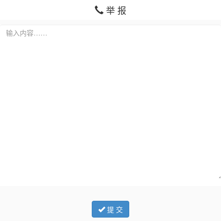
举 报
提 交