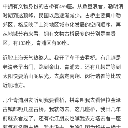
中拥有文物身份的古桥有459座。从数量浪看，勒明清
时期到达顶峰，民国以后逐渐减少。古桥主要集中勒
郊区，格反映了上海地区城市化发展的空间顺序。再
从地域分布来看，拥有文物古桥最多的分别是奉贤
区，有133座，青浦区有80座。
近腔上海天气热煞人。我开了车子去看桥。有几趟是
老清老早出门，跑到金山、青浦去。还有几趟是等到
太阳快要落山呃辰光，去嘉定南翔、闵行诸翟等比较
近呃地方。
几个青浦朋友听到我要看桥，拼命叫我去看伊拉金泽
古镇郎呃几座古桥，我就勿去。这几座桥，我廿几年
前就去看过了。还有松江朋友也喊我去方塔去看一座
邪气有名呃古桥，我也没去。为啥？因为格些古桥太