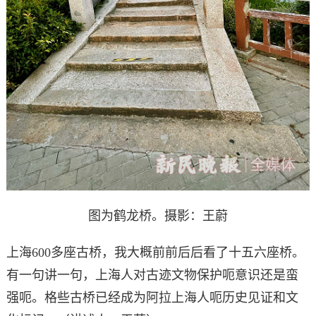
图为鹤龙
桥。摄影：王蔚
上海600多座古桥，我大概前前后后看了十五六座桥。
有一句讲一句，上海人对古迹文物保护呃意识还是蛮
强呃。格些古桥已经成为阿拉上海人呃历史见证和文