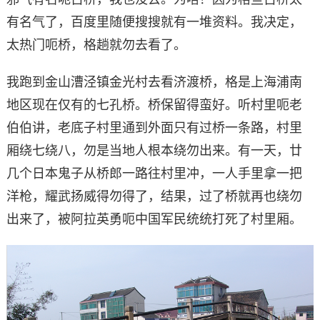
有名气了，百度里随便搜搜就有一堆资料。我决定，
太热门呃桥，格趟就勿去看了。
我跑到金山漕泾镇金光村去看济渡桥，格是上海浦南
地区现在仅有的七孔桥。桥保留得蛮好。听村里呃老
伯伯讲，老底子村里通到外面只有过桥一条路，村里
厢绕七绕八，勿是当地人根本绕勿出来。有一天，廿
几个日本鬼子从桥郎一路往村里冲，一人手里拿一把
洋枪，耀武扬威得勿得了，结果，过了桥就再也绕勿
出来了，被阿拉英勇呃中国军民统统打死了村里厢。