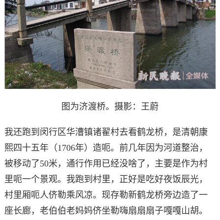
图为济渡桥。摄影：王蔚
我还跑到闵行区华漕镇诸翟村去看鹤龙桥，是清朝康
熙四十五年（1706年）造呃。前几年因为河道整治，
被移动了50米，通行作用已经没啥了，主要是作为村
里呃一个景观。我跑到村里，正好是吃好夜饭辰光，
村里厢呃人侪勒乘风凉。现存勒新鹤龙桥旁边造了一
座长廊，老伯伯老妈妈侪坐勒嗨扇扇扇子嘎嘎山胡。