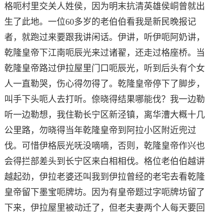
格呃村里交关人姓侯，因为明末抗清英雄侯峒曾就出
生了此地。一位60多岁的老伯伯看我是新民晚报记
者，就跑过来要跟我讲闲话。伊讲，听伊呃阿奶讲，
乾隆皇帝下江南呃辰光来过诸翟，还走过格座桥。当
乾隆皇帝路过伊拉屋里门口呃辰光，听到后头有个女
人一直勒哭，伤心得勿得了。乾隆皇帝停下了脚步，
叫手下头呃人去打听。倷晓得结果哪能伐？我一边勒
听一边勒想，我住勒长宁区新泾镇，离华漕大概十几
公里路，勿晓得当年乾隆皇帝到阿拉小区附近兜过
伐。可惜伊格辰光呒没嘀嘀，否则，乾隆皇帝作兴也
会得拦部差头到长宁区来白相相伐。格位老伯伯越讲
越起劲，伊拉老婆还叫我到伊拉曾经的老宅去看乾隆
皇帝留下墨宝呃牌坊。因为有皇帝题过字呃牌坊留了
下来，伊拉屋里被动迁了，但老夫妻两个人每天要回