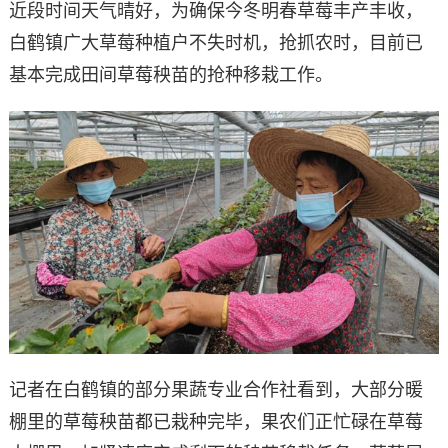
近段时间天气晴好，为确保今冬明春草莓丰产丰收，
白鹤镇广大草莓种植户不失时机，抢抓农时，目前已
基本完成田间草莓秧苗的抢种移栽工作。
记者在白鹤镇的部分果蔬专业合作社看到，大部分暖
棚里的草莓秧苗都已栽种完毕，果农们正忙碌在草莓