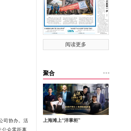
阅读更多
聚合
上海滩上“洋掌柜”
公司协办。活
让公众零距离