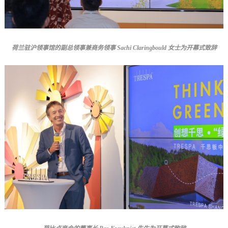
荷兰驻沪领事馆的副总领事兼商务领事 Sachi Claringbould 女士为开幕式致辞