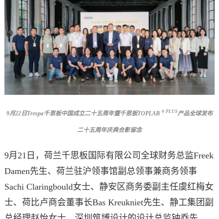
® PLUS
9
月22日
Trespa
千思板中国成立二十五周年暨千思板
TOPLAB
产品全球发布
二十五周年庆典
合影留念
9月21日，荷兰千思板国际有限公司全球财务总监Freek
Damen先生、荷兰驻沪领事馆副总领事兼商务领事
Sachi Claringbould女士、静安区商务委副主任虞红梅女
士、荷比卢商会董事长Bas Kreukniet先生、静工集团副
总经理赵怡女士、深圳筑博设计的设计总监钟乔先