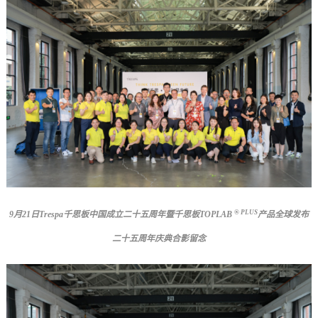
® PLUS
9
月21日
Trespa
千思板中国成立二十五周年暨千思板
TOPLAB
产品全球发布
二十五周年庆典
合影留念