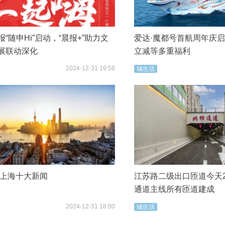
“随申Hi”启动，“晨报+”助力文
爱达·魔都号首航周年庆
展联动深化
立减等多重福利
2024-12-31 19:58
城生活
4年上海十大新闻
江苏路二级出口匝道今天2
通道主线所有匝道建成
2024-12-31 18:00
城生活