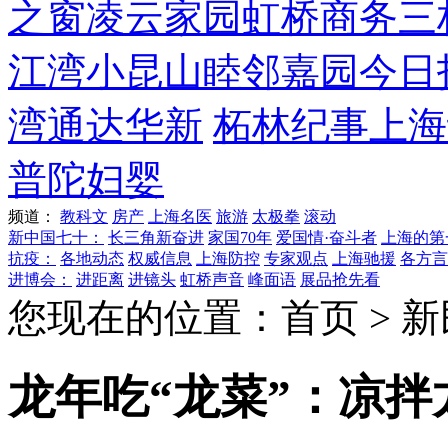
之窗
凌云家园
虹桥商务
三
江湾
小昆山
睦邻嘉园
今日
湾
通达华新
柘林纪事
上海
普陀妇婴
频道：
教科文
房产
上海名医
旅游
太极拳
滚动
新中国七十：
长三角新奋进
家国70年
爱国情·奋斗者
上海的第
抗疫：
各地动态
权威信息
上海防控
专家观点
上海驰援
各方言
进博会：
进距离
进镜头
虹桥声音
峰面语
展品抢先看
您现在的位置：首页 > 新
龙年吃“龙菜”：凉