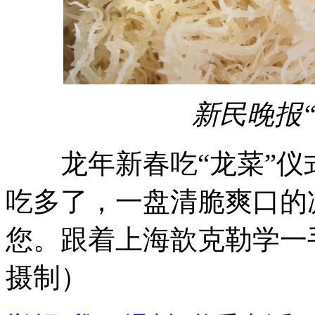
新民晚报
龙年新春吃“龙菜”仪
吃多了，一盘清脆爽口的
您。跟着上海歆克勒学一
摄制）