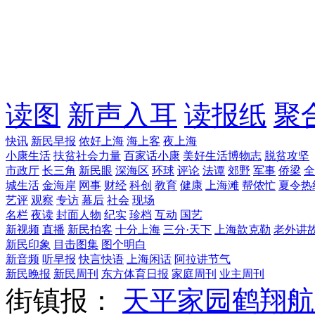
读图
新声入耳
读报纸
聚
快讯
新民早报
侬好上海
海上客
夜上海
小康生活
扶贫社会力量
百家话小康
美好生活博物志
脱贫攻坚
市政厅
长三角
新民眼
深海区
环球
评论
法谭
郊野
军事
侨梁
全
城生活
金海岸
网事
财经
科创
教育
健康
上海滩
帮侬忙
夏令热
艺评
观察
专访
幕后
社会
现场
名栏
夜读
封面人物
纪实
珍档
互动
国艺
新视频
直播
新民拍客
十分上海
三分·天下
上海歆克勒
老外讲
新民印象
目击图集
图个明白
新音频
听早报
快言快语
上海闲话
阿拉讲节气
新民晚报
新民周刊
东方体育日报
家庭周刊
业主周刊
街镇报：
天平家园
鹤翔航