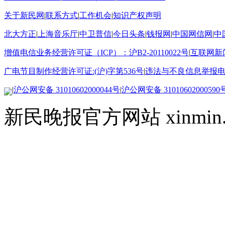
关于新民网
|
联系方式
|
工作机会
|
知识产权声明
北大方正
|
上海音乐厅
|
中卫普信
|
今日头条
|
钱报网
|
中国网信网
|
中
增值电信业务经营许可证（ICP）：沪B2-20110022号
|
互联网新闻
广电节目制作经营许可证:(沪)字第536号
|
违法与不良信息举报电话15
|
沪公网安备 31010602000044号
|
沪公网安备 31010602000590
新民晚报官方网站 xinmin.cn ©2