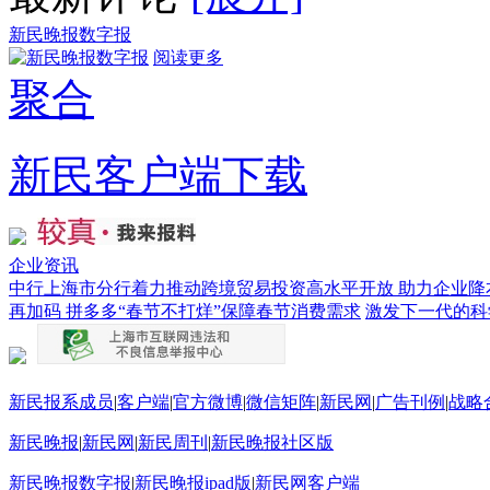
新民晚报数字报
阅读更多
聚合
新民客户端下载
企业资讯
中行上海市分行着力推动跨境贸易投资高水平开放 助力企业降
再加码 拼多多“春节不打烊”保障春节消费需求
激发下一代的科
新民报系成员
|
客户端
|
官方微博
|
微信矩阵
|
新民网
|
广告刊例
|
战略
新民晚报
|
新民网
|
新民周刊
|
新民晚报社区版
新民晚报数字报
|
新民晚报ipad版
|
新民网客户端