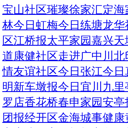
宝山社区
璀璨徐家汇
定海
林
今日虹梅
今日练塘
龙华
区
江桥报
太平家园
嘉兴天
道
康健社区
走进广中
川北
情
友谊社区
今日张江
今日
明
新车墩报
今日宜川
九里
罗店
香花桥
春申家园
安亭
团报
经开区
金海城事
健康