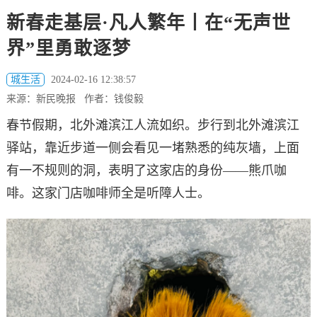
新春走基层·凡人繁年丨在“无声世
界”里勇敢逐梦
城生活
2024-02-16 12:38:57
来源：新民晚报 作者：钱俊毅
春节假期，北外滩滨江人流如织。步行到北外滩滨江
驿站，靠近步道一侧会看见一堵熟悉的纯灰墙，上面
有一不规则的洞，表明了这家店的身份——熊爪咖
啡。这家门店咖啡师全是听障人士。