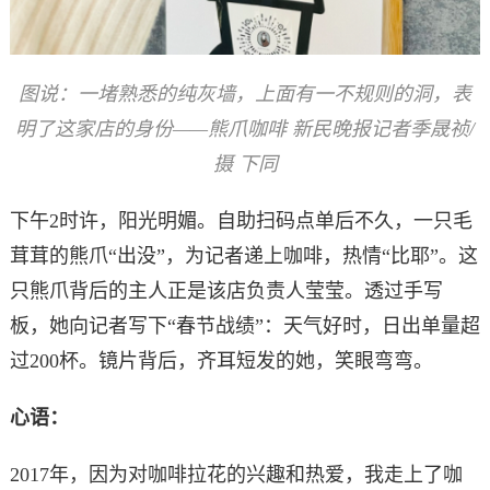
图说：一堵熟悉的纯灰墙，上面有一不规则的洞，表
明了这家店的身份——熊爪咖啡 新民晚报记者季晟祯/
摄 下同
下午2时许，阳光明媚。自助扫码点单后不久，一只毛
茸茸的熊爪“出没”，为记者递上咖啡，热情“比耶”。这
只熊爪背后的主人正是该店负责人莹莹。透过手写
板，她向记者写下“春节战绩”：天气好时，日出单量超
过200杯。镜片背后，齐耳短发的她，笑眼弯弯。
心语：
2017年，因为对咖啡拉花的兴趣和热爱，我走上了咖