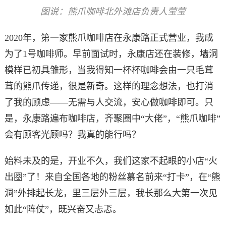
图说：熊爪咖啡北外滩店负责人莹莹
2020年，第一家熊爪咖啡店在永康路正式营业，我成
为了1号咖啡师。早前面试时，永康店还在装修，墙洞
模样已初具雏形，当我得知一杯杯咖啡会由一只毛茸
茸的熊爪传递，很是新奇。这样的理念想法，也打消
了我的顾虑——无需与人交流，安心做咖啡即可。只
是，永康路遍布咖啡店，齐聚圈中“大佬”，“熊爪咖啡”
会有顾客光顾吗？我真的能行吗？
始料未及的是，开业不久，我们这家不起眼的小店“火
出圈”了！来自全国各地的粉丝慕名前来“打卡”，在“熊
洞”外排起长龙，里三层外三层，我长那么大第一次见
如此“阵仗”，既兴奋又忐忑。