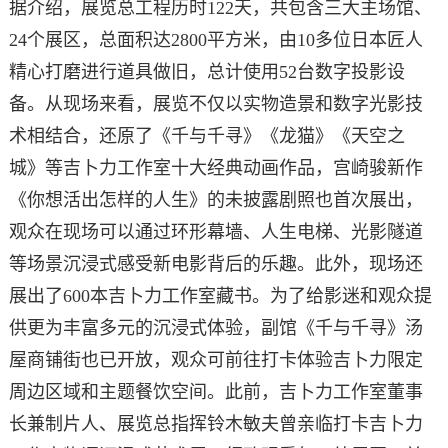
据介绍，展览总工程历时122天，共包含三大主场馆、
24个展区，总面积达2800平方米，由10多位日本匠人
精心打磨进行道具做旧，总计使用52台数字投影设
备。从现场来看，展览不仅以实物造景和数字光影技
术相结合，还原了《千与千寻》《龙猫》《天空之
城》等吉卜力工作室十大经典动画作品，宫崎骏新作
《你想活出怎样的人生》的未披露剧照也首次展出，
观众在现场可以通过环形幕墙、人生电梯、光影隧道
等场景沉浸式感受新电影背后的乐趣。此外，现场还
展出了600本吉卜力工作室藏书。为了给影迷和观众提
供更为丰富多元的沉浸式体验，副馆《千与千寻》汤
屋商铺街也已开放，观众可前往打卡体验吉卜力限定
周边区域和主题餐饮空间。此前，吉卜力工作室董事
长兼制片人、展览总指挥铃木敏夫曾亲临打卡吉卜力