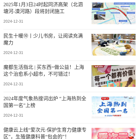
2025年1月3日24时起同济高架（北泗
塘河-漠河路）段将封闭施工
2024-12-31
民生十暖⑩丨少儿书房，让阅读充满
魔力
2024-12-31
魔都生活指北 | 买东西=做公益！上海
这个治愈系小超市，不可错过！
2024-12-31
2024年度气象热搜词出炉 “上海热到全
国第一名”上榜
2024-12-31
健康云上线“爱次元·保护生育力健康专
区”，生殖健康科普“包会的”！