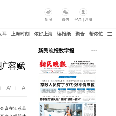
新浪
微信
登录
|
注册
入耳
上海时刻
侬好上海
读报纸
聚合
帮侬忙
新民晚报数字报
续扩容赋
|
|
员会议在江苏苏