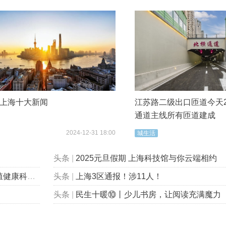
4年上海十大新闻
江苏路二级出口匝道今天2
通道主线所有匝道建成
2024-12-31 18:00
城生活
头条
|
2025元旦假期 上海科技馆与你云端相约
包会的”！
头条
|
上海3区通报！涉11人！
头条
|
民生十暖⑩丨少儿书房，让阅读充满魔力