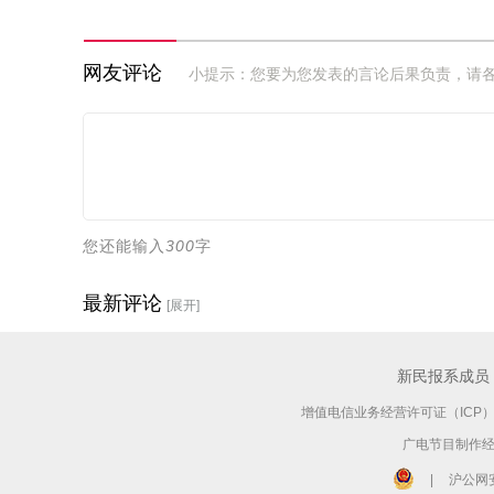
网友评论
小提示：您要为您发表的言论后果负责，请
您还能输入
300
字
最新评论
[展开]
新民报系成员
增值电信业务经营许可证（ICP）：沪
广电节目制作经营
|
沪公网安