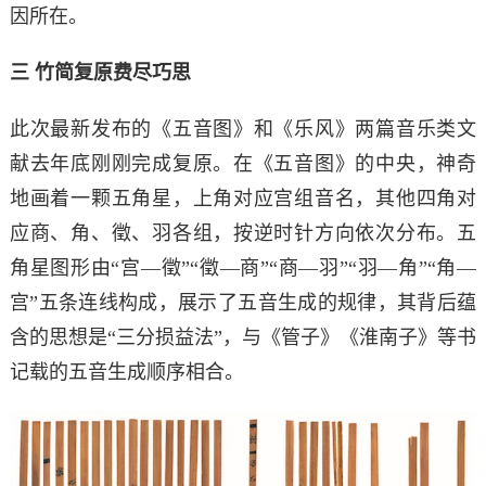
因所在。
三 竹简复原费尽巧思
此次最新发布的《五音图》和《乐风》两篇音乐类文
献去年底刚刚完成复原。在《五音图》的中央，神奇
地画着一颗五角星，上角对应宫组音名，其他四角对
应商、角、徵、羽各组，按逆时针方向依次分布。五
角星图形由“宫—徵”“徵—商”“商—羽”“羽—角”“角—
宫”五条连线构成，展示了五音生成的规律，其背后蕴
含的思想是“三分损益法”，与《管子》《淮南子》等书
记载的五音生成顺序相合。