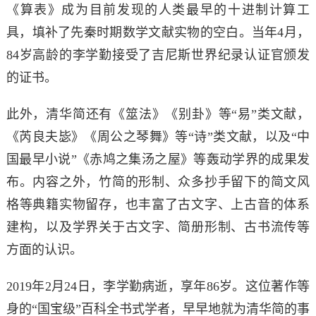
《算表》成为目前发现的人类最早的十进制计算工
具，填补了先秦时期数学文献实物的空白。当年4月，
84岁高龄的李学勤接受了吉尼斯世界纪录认证官颁发
的证书。
此外，清华简还有《筮法》《别卦》等“易”类文献，
《芮良夫毖》《周公之琴舞》等“诗”类文献，以及“中
国最早小说”《赤鸠之集汤之屋》等轰动学界的成果发
布。内容之外，竹简的形制、众多抄手留下的简文风
格等典籍实物留存，也丰富了古文字、上古音的体系
建构，以及学界关于古文字、简册形制、古书流传等
方面的认识。
2019年2月24日，李学勤病逝，享年86岁。这位著作等
身的“国宝级”百科全书式学者，早早地就为清华简的事