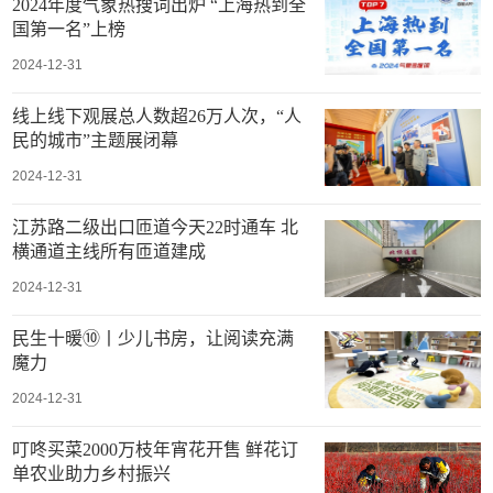
2024年度气象热搜词出炉 “上海热到全
国第一名”上榜
2024-12-31
线上线下观展总人数超26万人次，“人
民的城市”主题展闭幕
2024-12-31
江苏路二级出口匝道今天22时通车 北
横通道主线所有匝道建成
2024-12-31
民生十暖⑩丨少儿书房，让阅读充满
魔力
2024-12-31
叮咚买菜2000万枝年宵花开售 鲜花订
单农业助力乡村振兴