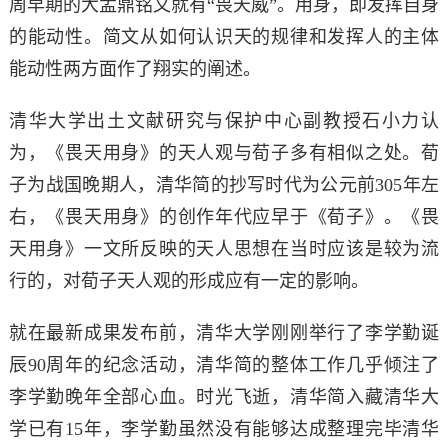
周早期的大盂鼎铭文就有“畏天威”。用身，即发挥自身
的能动性。简文从如何认识天的规律和发挥人的主体
能动性两方面作了翔实的阐述。
清华大学出土文献研究与保护中心副教授石小力认
为，《畏天用身》的天人观与荀子多有相似之处。荀
子为战国晚期人，清华简的抄写时代为公元前305年左
右，《畏天用身》的创作年代应早于《荀子》。《畏
天用身》一文所反映的天人思想在当时应该是较为流
行的，对荀子天人观的形成应有一定的影响。
就在最新成果发布前，清华大学刚刚举行了李学勤诞
辰90周年的纪念活动，清华简的整体工作几乎倾注了
李学勤晚年全部心血。时光飞逝，清华简入藏清华大
学已有15年，李学勤虽然没有能够达成整理完毕清华