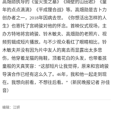
高畑勋执导的《萤火虫之墓》《隔壁的山田君》《童
年的点点滴滴》《平成狸合战》等。高畑勋是吉卜力
创办者之一，2018年因病去世。《你想活出怎样的人
生》也寄托了宫崎骏对他的怀念。首映仪式现场，主
办方特地将宫崎骏、铃木敏夫、高畑勋的老照片、视
频剪辑成短片播放。与不少观众看红了眼睛相比，铃
木敏夫并没有因为片中友人的离去而显露出太多悲
伤，他穿着龙猫的拖鞋，顶着花白的头发，也带着孩
童般的天真笑容：“这部短片让我觉得，原来和宫崎骏
导演合作已经有这么久了。46年，我和他一起走到现
在。我想向前看，不想往后看。”（新民晚报记者 孙佳
音）
编辑：江妍