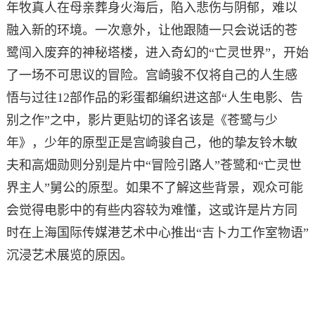
年牧真人在母亲葬身火海后，陷入悲伤与阴郁，难以
融入新的环境。一次意外，让他跟随一只会说话的苍
鹭闯入废弃的神秘塔楼，进入奇幻的“亡灵世界”，开始
了一场不可思议的冒险。宫崎骏不仅将自己的人生感
悟与过往12部作品的彩蛋都编织进这部“人生电影、告
别之作”之中，影片更贴切的译名该是《苍鹭与少
年》，少年的原型正是宫崎骏自己，他的挚友铃木敏
夫和高畑勋则分别是片中“冒险引路人”苍鹭和“亡灵世
界主人”舅公的原型。如果不了解这些背景，观众可能
会觉得电影中的有些内容较为难懂，这或许是片方同
时在上海国际传媒港艺术中心推出“吉卜力工作室物语”
沉浸艺术展览的原因。