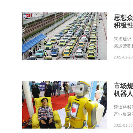
思想众
积极
朱光建议
路运营积
2021-01-26
市场规
机器
建议将智
产业集聚
2021-01-26