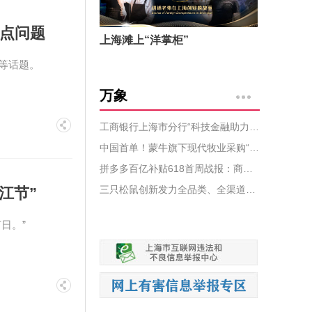
难点问题
上海滩上“洋掌柜”
等话题。
万象
工商银行上海市分行“科技金融助力绿色科技创新”展台亮相上海国际碳博会
中国首单！蒙牛旗下现代牧业采购“零毁林”大豆成功抵港
拼多多百亿补贴618首周战报：商家数量同比增超九成，手机家电补贴超10亿
三只松鼠创新发力全品类、全渠道、全域协同平台，冲击三年“200亿目标”
江节”
日。”