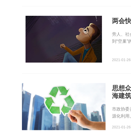
两会快
旁人、社
到“空巢
2021-01-26
思想众
海建
市政协委
源化利用
2021-01-26