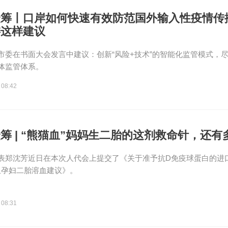
众筹丨口岸如何快速有效防范国外输入性疫情传
委这样建议
市委在书面大会发言中建议：创新“风险+技术”的智能化监管模式，
体监管体系。
 08:42
筹 | “熊猫血”妈妈生二胎的这剂救命针，还有
表郑沈芳近日在本次人代会上提交了《关于准予抗D免疫球蛋白的进
血孕妇二胎溶血建议》。
 08:31