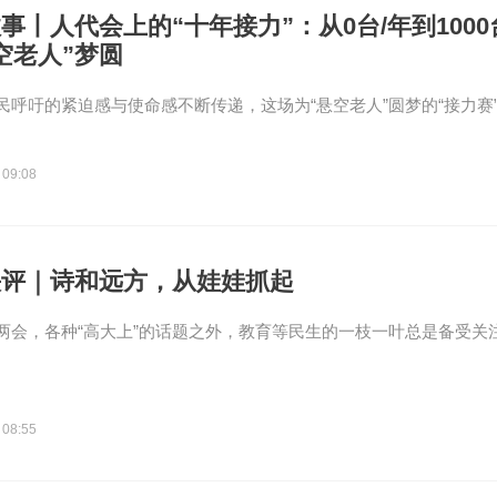
事丨人代会上的“十年接力”：从0台/年到1000
空老人”梦圆
民呼吁的紧迫感与使命感不断传递，这场为“悬空老人”圆梦的“接力赛
 09:08
快评｜诗和远方，从娃娃抓起
两会，各种“高大上”的话题之外，教育等民生的一枝一叶总是备受关
 08:55