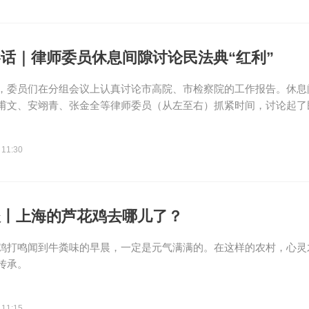
话｜律师委员休息间隙讨论民法典“红利”
午，委员们在分组会议上认真讨论市高院、市检察院的工作报告。休息
甫文、安翊青、张金全等律师委员（从左至右）抓紧时间，讨论起了民.
 11:30
谈丨上海的芦花鸡去哪儿了？
鸡打鸣闻到牛粪味的早晨，一定是元气满满的。在这样的农村，心灵
传承。
 11:15