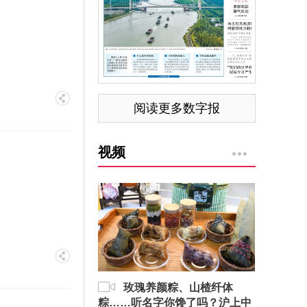
阅读更多数字报
视频
玫瑰养颜粽、山楂纤体
粽……听名字你馋了吗？沪上中