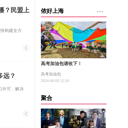
播？民盟上
侬好上海
尽快构建全方
高考加油包请收下！
高考加油包
多远？
2024-06-05 12:19
口许可，解决
聚合