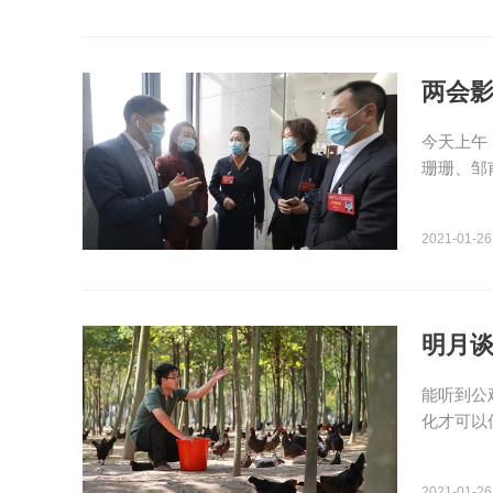
两会影
​今天上
珊珊、邹
2021-01-26
明月
能听到公
化才可以
2021-01-26