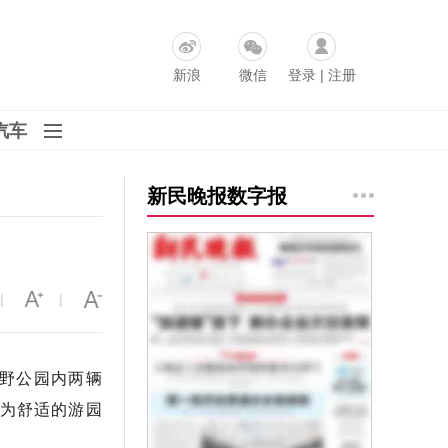
新浪
微信
登录
|
注册
汽车
新民晚报数字报
|
|
郊野公园内两辆
为舒适的游园