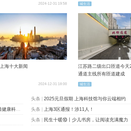
2024-12-31 19:58
城生活
4年上海十大新闻
江苏路二级出口匝道今天2
通道主线所有匝道建成
2024-12-31 18:00
城生活
头条
|
2025元旦假期 上海科技馆与你云端相约
包会的”！
头条
|
上海3区通报！涉11人！
头条
|
民生十暖⑩丨少儿书房，让阅读充满魔力