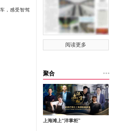
车，感受智驾
阅读更多
聚合
上海滩上“洋掌柜”