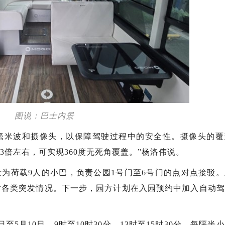
图说：巴士内景
有毫米波和摄像头，以保障驾驶过程中的安全性。摄像头的覆
快3倍左右，可实现360度无死角覆盖。”杨洛伟说。
为荷载9人的小巴，负责公园1号门至6号门的点对点接驳
对各类突发情况。下一步，园方计划在入园预约中加入自动驾
至5月10日，9时至10时30分、13时至15时30分，每隔半