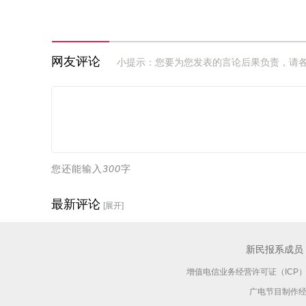
网友评论
小提示：您要为您发表的言论后果负责，请
您还能输入
300
字
最新评论
[展开]
新民报系成员
增值电信业务经营许可证（ICP）：沪
广电节目制作经营