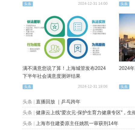
2024-12-31 14:00
头条
头条
满不满意您说了算！上海城管发布2024
202
下半年社会满意度测评结果
2024-12-31 19:06
头条
头条
头条
|
直播回放 ｜乒乓跨年
头条
|
健康云上线“爱次元·保护生育力健康专区”，生殖健康科普“
头条
|
上海市住建委原主任姚凯一审获刑14年