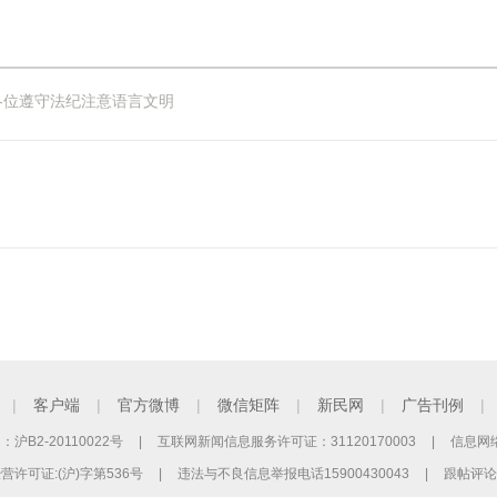
各位遵守法纪注意语言文明
|
客户端
|
官方微博
|
微信矩阵
|
新民网
|
广告刊例
|
B2-20110022号
|
互联网新闻信息服务许可证：31120170003
|
信息网络
许可证:(沪)字第536号
|
违法与不良信息举报电话15900430043
|
跟帖评论